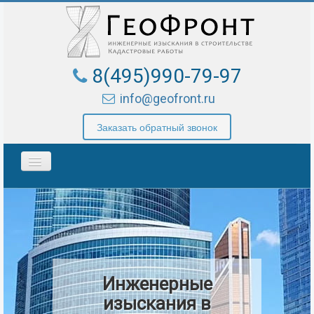
8(495)990-79-97
info@geofront.ru
Заказать обратный звонок
Toggle
Navigation
ГЛАВНАЯ
УСЛУГИ И ЦЕНЫ
О КОМПАНИИ
КОНТАКТЫ
Инженерные
КАЛЬКУЛЯТОР
изыскания в